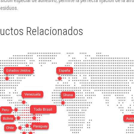
ición especial de adhesivo, permite la perfecta fijación de la al
residuos.
uctos Relacionados