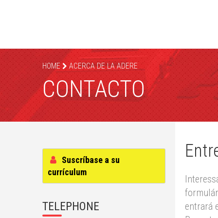
HOME
ACERCA DE LA ADERE
CONTACTO
Entr
Suscríbase a su
currículum
Interess
formulár
TELEPHONE
entrará 