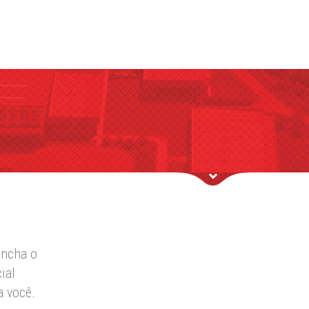
encha o
ial
a você.