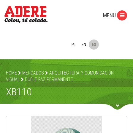
MENU
PT
EN
ES
HOME
MERCADOS
ARQUITECTURA Y COMUNICACIÓN
VISUAL
DUBLE FAZ PERMANENTE
XB110