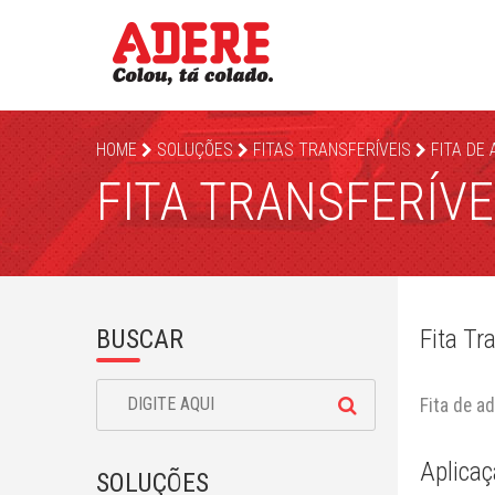
HOME
SOLUÇÕES
FITAS TRANSFERÍVEIS
FITA DE
FITA TRANSFERÍVE
BUSCAR
Fita Tr
Fita de a
Aplicaç
SOLUÇÕES