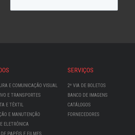
DOS
SERVIÇOS
URA E COMUNICAÇÃO VISUAL
2º VIA DE BOLETOS
VO E TRANSPORTES
BANCO DE IMAGENS
TA E TÊXTIL
CATÁLOGOS
ÇÃO E MANUTENÇÃO
FORNECEDORES
 E ELETRÔNICA
DE PAPÉIS E FILMES