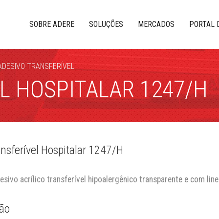
SOBRE ADERE
SOLUÇÕES
MERCADOS
PORTAL 
 ADESIVO TRANSFERÍVEL
L HOSPITALAR 1247/H
ansferível Hospitalar 1247/H
desivo acrílico transferível hipoalergênico transparente e com lin
ão