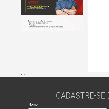
-->
CADASTRE-SE 