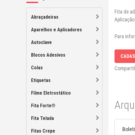
Fita de a
Abraçadeiras
Aplicação 
Aparelhos e Aplicadores
Para info
Autoclave
Blocos Adesivos
CADAS
Colas
Comparti
Etiquetas
Filme Eletrostático
Arqu
Fita Forte®
Fita Telada
Bolet
Fitas Crepe